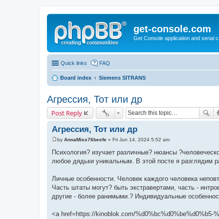
get-console.com
Get Console application and serial 
Quick links
FAQ
Board index
Siemens SITRANS
Агрессия, Тот или др
Post Reply
Агрессия, Тот или др
by
AnnaMiss76beefe
»
Fri Jun 14, 2024 5:52 am
P
o
Психология? изучает различные? нюансы ?человеческог
s
любое дядьки уникальным. В этой посте я разглядим 
t
Личные особенности. Человек каждого человека неповт
Часть штаты могут? быть экстравертами, часть - интро
другие - более ранимыми.? Индивидуальные особенно
<a href=https://kinoblok.com/%d0%bc%d0%be%d0