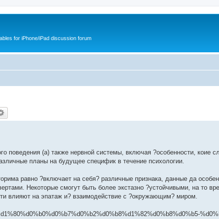
cables for iPhone/iPad discussion forum
о поведения (а) также нервной системы, включая ?особенности, коие с
различные планы на будущее специфик в течение психологии.
орима равно ?включает на себя? различные признака, данные да особен
вертами. Некоторые смогут быть более экстазно ?устойчивыми, на то вр
сти влияют на эпатаж и? взаимодействие с ?окружающим? миром.
%b5-%d1%80%d0%b0%d0%b7%d0%b2%d0%b8%d1%82%d0%b8%d0%b5-%d0%