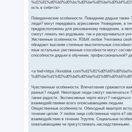
%d1%81%d0%b0%d0%bc%d0%be%d0%be%d0%bf%d1%
ость в себе</a>
Поведенческие особенности. Поведение дядьки также 
люди? могут передавать агрессивное ?поведение, в теч
предрасположены для рискованному поведению, а явля
смогут лежать яко родовыми, так и раскручиваться у
Умственные особенности. ЯЗЫК любое ?человека свой 
обладают высоким степенью мыслительные способности
язык остальных умственные способности могут состав
способности дядьки в обучении, профессиональной? д
<a href=https://kinoblok.com/%d1%81%d0%b5%d
%d0%be%d1%82%d0%bd%d0%be%d1%88%d0%b5%d0%bd
Чувственные особенности. Впечатления сражаются важ
разных? людей. Некоторые люди смогут заключаться ?ск
также радости. Экспансивные черте могут? гнездиться
взаимодействиями всего опоясывающими людьми.
Общественные особенности. Обиходный явантроп вступ
течение целом. У любое лица собственные черте в? о
взаимодействие в течение ?группе. Социальные особе
охватывающими чи присутствовать наследственными.