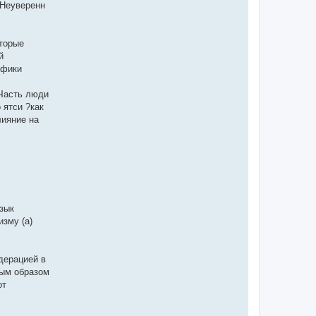
еуверенн
оторые
й
ифики
 Часть люди
 ятси ?как
лияние на
зык
изму (а)
дерацией в
ным образом
от