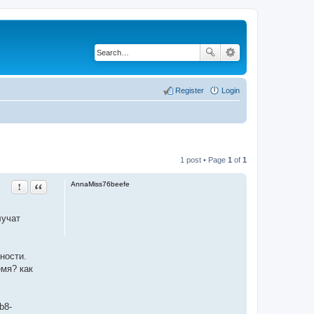
Register
Login
1 post • Page
1
of
1
AnnaMiss76beefe
Report this post
Quote
лучат
ности.
емя? как
b8-