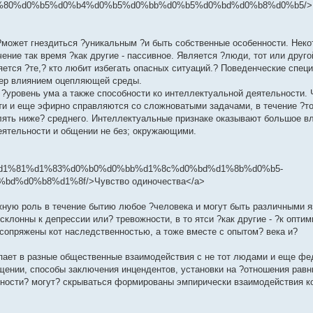
80%d0%b5%d0%b4%d0%b5%d0%bb%d0%b5%d0%bd%d0%b8%d0%b5/>Н
?может гнездиться ?уникальным ?и быть собственные особенности. Нек
ение так время ?как другие - пассивное. Является ?люди, тот или друго
ется ?те,? кто любит избегать опасных ситуаций.? Поведенческие спец
нтер влиянием оцепляющей среды.
?уровень ума а также способности ко интеллектуальной деятельности.
 и еще эфирно справляются со сложноватыми задачами, в течение ?то
лять ниже? среднего. Интеллектуальные признаке оказывают большое в
еятельности и общении не без; окружающими.
0%ba%d1%81%d1%83%d0%b0%d0%bb%d1%8c%d0%bd%d1%8b%d0%b5-
%d0%b8%d1%8f/>Чувство одиночества</a>
ную роль в течение бытию любое ?человека и могут быть различными я
лонны к депрессии или? тревожности, в то ятси ?как другие - ?к оптим
 сопряжены кот наследственностью, а тоже вместе с опытом? века и?
ает в разные общественные взаимодействия с не тот людами и еще фе
бщении, способы заключения инцендентов, установки на ?отношения рав
нности? могут? скрываться формированы эмпирически взаимодействия к