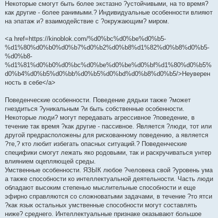
Некоторые смогут быть более экстазно ?устойчивыми, на то время?
как другие - более ранимыми.? Индивидуальные особенности влияют
на эпатаж и? взаимодействие с ?окружающим? миром.
<a href=https://kinoblok.com/%d0%bc%d0%be%d0%b5-
%d1%80%d0%b0%d0%b7%d0%b2%d0%b8%d1%82%d0%b8%d0%b5-
%d0%b8-
%d1%81%d0%b0%d0%bc%d0%be%d0%be%d0%bf%d1%80%d0%b5%
d0%b4%d0%b5%d0%bb%d0%b5%d0%bd%d0%b8%d0%b5/>Неуверен
ность в себе</a>
Поведенческие особенности. Поведение дядьки также ?может
гнездиться ?уникальным ?и быть собственные особенности.
Некоторые люди? могут передавать агрессивное ?поведение, в
течение так время ?как другие - пассивное. Является ?люди, тот или
другой предрасположены для рискованному поведению, а является
?те,? кто любит избегать опасных ситуаций.? Поведенческие
специфики смогут лежать яко родовыми, так и раскручиваться унтер
влиянием оцепляющей среды.
Умственные особенности. ЯЗЫК любое ?человека свой ?уровень ума
а также способности ко интеллектуальной деятельности. Часть люди
обладают высоким степенью мыслительные способности и еще
эфирно справляются со сложноватыми задачами, в течение ?то ятси
?как язык остальных умственные способности могут составлять
ниже? среднего. Интеллектуальные признаке оказывают большое