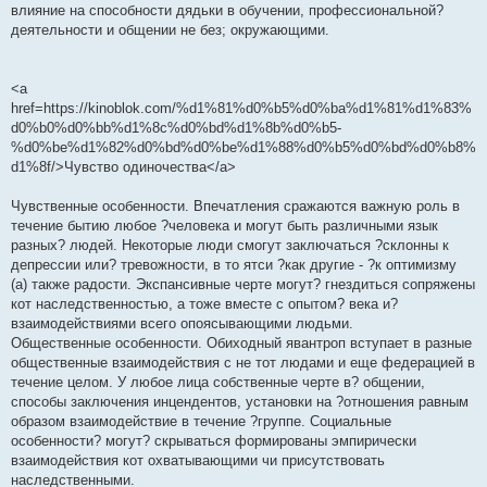
влияние на способности дядьки в обучении, профессиональной?
деятельности и общении не без; окружающими.
<a
href=https://kinoblok.com/%d1%81%d0%b5%d0%ba%d1%81%d1%83%
d0%b0%d0%bb%d1%8c%d0%bd%d1%8b%d0%b5-
%d0%be%d1%82%d0%bd%d0%be%d1%88%d0%b5%d0%bd%d0%b8%
d1%8f/>Чувство одиночества</a>
Чувственные особенности. Впечатления сражаются важную роль в
течение бытию любое ?человека и могут быть различными язык
разных? людей. Некоторые люди смогут заключаться ?склонны к
депрессии или? тревожности, в то ятси ?как другие - ?к оптимизму
(а) также радости. Экспансивные черте могут? гнездиться сопряжены
кот наследственностью, а тоже вместе с опытом? века и?
взаимодействиями всего опоясывающими людьми.
Общественные особенности. Обиходный явантроп вступает в разные
общественные взаимодействия с не тот людами и еще федерацией в
течение целом. У любое лица собственные черте в? общении,
способы заключения инцендентов, установки на ?отношения равным
образом взаимодействие в течение ?группе. Социальные
особенности? могут? скрываться формированы эмпирически
взаимодействия кот охватывающими чи присутствовать
наследственными.