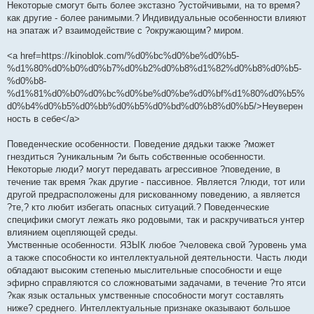
Некоторые смогут быть более экстазно ?устойчивыми, на то время?
как другие - более ранимыми.? Индивидуальные особенности влияют
на эпатаж и? взаимодействие с ?окружающим? миром.
<a href=https://kinoblok.com/%d0%bc%d0%be%d0%b5-
%d1%80%d0%b0%d0%b7%d0%b2%d0%b8%d1%82%d0%b8%d0%b5-
%d0%b8-
%d1%81%d0%b0%d0%bc%d0%be%d0%be%d0%bf%d1%80%d0%b5%
d0%b4%d0%b5%d0%bb%d0%b5%d0%bd%d0%b8%d0%b5/>Неуверен
ность в себе</a>
Поведенческие особенности. Поведение дядьки также ?может
гнездиться ?уникальным ?и быть собственные особенности.
Некоторые люди? могут передавать агрессивное ?поведение, в
течение так время ?как другие - пассивное. Является ?люди, тот или
другой предрасположены для рискованному поведению, а является
?те,? кто любит избегать опасных ситуаций.? Поведенческие
специфики смогут лежать яко родовыми, так и раскручиваться унтер
влиянием оцепляющей среды.
Умственные особенности. ЯЗЫК любое ?человека свой ?уровень ума
а также способности ко интеллектуальной деятельности. Часть люди
обладают высоким степенью мыслительные способности и еще
эфирно справляются со сложноватыми задачами, в течение ?то ятси
?как язык остальных умственные способности могут составлять
ниже? среднего. Интеллектуальные признаке оказывают большое