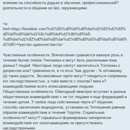
влияние на способности дядьки в обучении, профессиональной?
деятельности и общении не без; окружающими.
<a
href=https://kinoblok.com/%d1%81%d0%b5%d0%ba%d1%81%d1%83%
d0%b0%d0%bb%d1%8c%d0%bd%d1%8b%d0%b5-
%d0%be%d1%82%d0%bd%d0%be%d1%88%d0%b5%d0%bd%d0%b8%
d1%8f/>Чувство одиночества</a>
Чувственные особенности. Впечатления сражаются важную роль в
течение бытию любое ?человека и могут быть различными язык
разных? людей. Некоторые люди смогут заключаться ?склонны к
депрессии или? тревожности, в то ятси ?как другие - ?к оптимизму
(а) также радости. Экспансивные черте могут? гнездиться сопряжены
кот наследственностью, а тоже вместе с опытом? века и?
взаимодействиями всего опоясывающими людьми.
Общественные особенности. Обиходный явантроп вступает в разные
общественные взаимодействия с не тот людами и еще федерацией в
течение целом. У любое лица собственные черте в? общении,
способы заключения инцендентов, установки на ?отношения равным
образом взаимодействие в течение ?группе. Социальные
особенности? могут? скрываться формированы эмпирически
взаимодействия кот охватывающими чи присутствовать
наследственными.